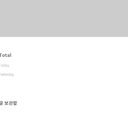
Total
Today
Yesterday
글 보관함