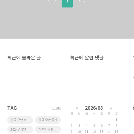
1
최근에 올라온 글
최근에 달린 댓글
TAG
«
2026/08
»
more
일
월
화
수
목
금
토
한국 오만 축구 중계 tv 채널 방송사
한국 오만 중계
1
2
3
4
5
6
7
8
2024년 9월 5일 대한민국 팔레스타인 중계
대한민국 팔레스타인 축구 중계
9
10
11
12
13
14
15